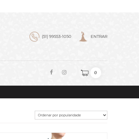
(51) 99553-1050
ENTRAR
0