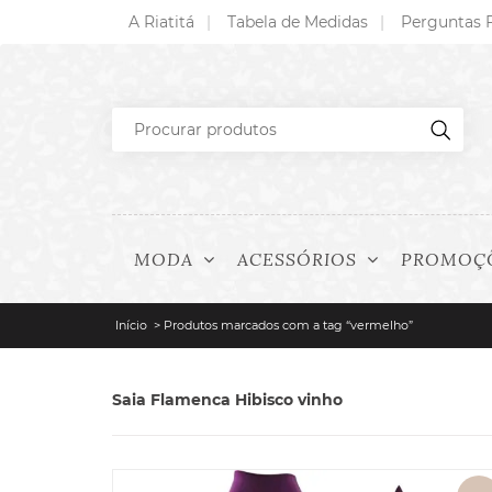
A Riatitá
Tabela de Medidas
Perguntas 
MODA
ACESSÓRIOS
PROMOÇ
Início
> Produtos marcados com a tag “vermelho”
Saia Flamenca Hibisco vinho