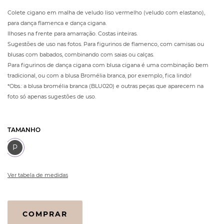
Colete cigano em malha de veludo liso vermelho (veludo com elastano),
para dança flamenca e dança cigana.
Ilhoses na frente para amarração. Costas inteiras.
Sugestões de uso nas fotos. Para figurinos de flamenco, com camisas ou
blusas com babados, combinando com saias ou calças.
Para figurinos de dança cigana com blusa cigana é uma combinação bem
tradicional, ou com a blusa Bromélia branca, por exemplo, fica lindo!
*Obs.: a blusa bromélia branca (BLU020) e outras peças que aparecem na
foto só apenas sugestões de uso.
TAMANHO
P
Ver tabela de medidas
Colete
COMPRAR
Flamenco