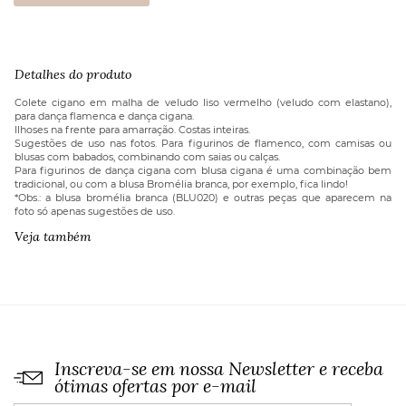
Cigano
Veludo
Molhado
Vermelho
Detalhes do produto
quantidade
Colete cigano em malha de veludo liso vermelho (veludo com elastano),
para dança flamenca e dança cigana.
Ilhoses na frente para amarração. Costas inteiras.
Sugestões de uso nas fotos. Para figurinos de flamenco, com camisas ou
blusas com babados, combinando com saias ou calças.
Para figurinos de dança cigana com blusa cigana é uma combinação bem
tradicional, ou com a blusa Bromélia branca, por exemplo, fica lindo!
*Obs.: a blusa bromélia branca (BLU020) e outras peças que aparecem na
foto só apenas sugestões de uso.
Veja também
Inscreva-se em nossa Newsletter e receba
ótimas ofertas por e-mail