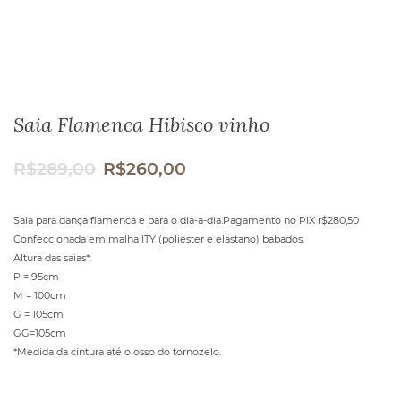
Saia Flamenca Hibisco vinho
R$
289,00
R$
260,00
O
O
preço
preço
original
atual
Saia para dança flamenca e para o dia-a-dia.Pagamento no PIX r$280,50
era:
é:
Confeccionada em malha ITY (poliester e elastano) babados.
R$289,00.
R$260,00.
Altura das saias*:
P = 95cm
M = 100cm
G = 105cm
GG=105cm
*Medida da cintura até o osso do tornozelo.