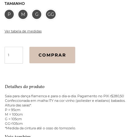
TAMANHO
P
M
G
GG
Ver tabela de medidas
Saia
COMPRAR
Flamenca
Hibisco
vinho
quantidade
Detalhes do produto
Saia para dança flamenca e para o dia-a-dia. Pagamento no PIX r$280,50
Confeccionada em malha ITY na cor vinho (poliester e elastano) babados.
Altura das saias*:
P = 95cm
M = 100cm
G = 105cm
GG=105cm
*Medida da cintura até o osso do tornozelo.
Veja também