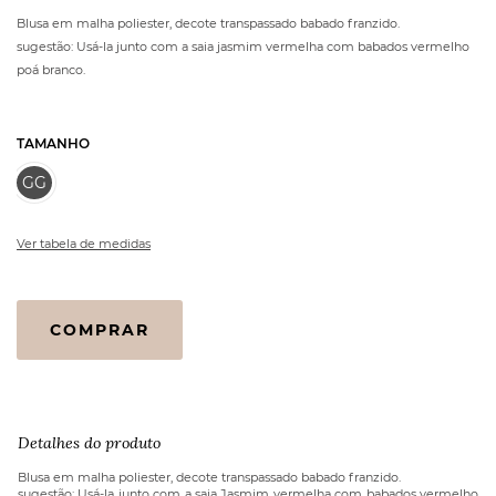
Blusa em malha poliester, decote transpassado babado franzido.
sugestão: Usá-la junto com a saia jasmim vermelha com babados vermelho
poá branco.
TAMANHO
GG
Ver tabela de medidas
Blusa
COMPRAR
Flamenca
Ana
Vermelha
Poá
quantidade
Detalhes do produto
Blusa em malha poliester, decote transpassado babado franzido.
sugestão: Usá-la junto com a saia Jasmim vermelha com babados vermelho