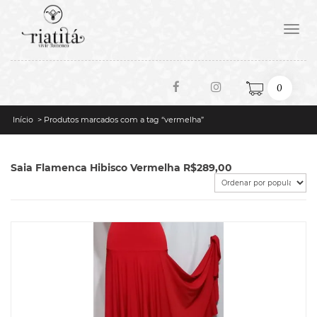
Toggle
naviga
0
Início
> Produtos marcados com a tag “vermelha”
Saia Flamenca Hibisco Vermelha R$289,00