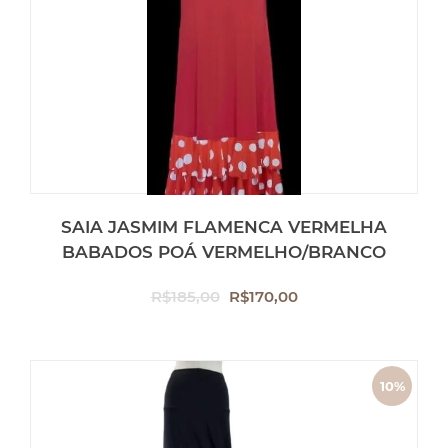
OFF
SAIA JASMIM FLAMENCA VERMELHA
BABADOS POÁ VERMELHO/BRANCO
O
O
R$
185,00
R$
170,00
preço
preço
original
atual
era:
é:
10%
R$185,00.
R$170,00.
OFF