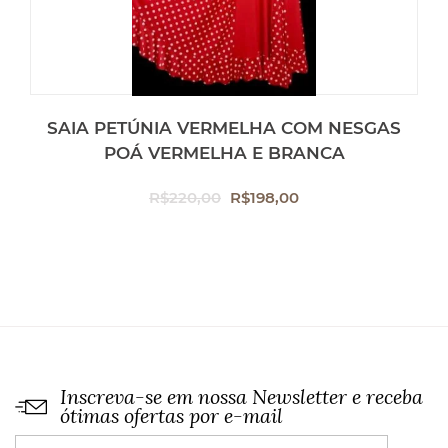
SAIA PETÚNIA VERMELHA COM NESGAS
POÁ VERMELHA E BRANCA
O
O
R$
220,00
R$
198,00
preço
preço
original
atual
era:
é:
R$220,00.
R$198,00.
Inscreva-se em nossa Newsletter e receba
ótimas ofertas por e-mail