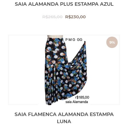
SAIA ALAMANDA PLUS ESTAMPA AZUL
O
O
R$
265,00
R$
230,00
preço
preço
original
atual
era:
é:
9%
R$265,00.
R$230,00.
OFF
SAIA FLAMENCA ALAMANDA ESTAMPA
LUNA