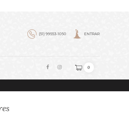
(51) 99553-1050
ENTRAR
0
res