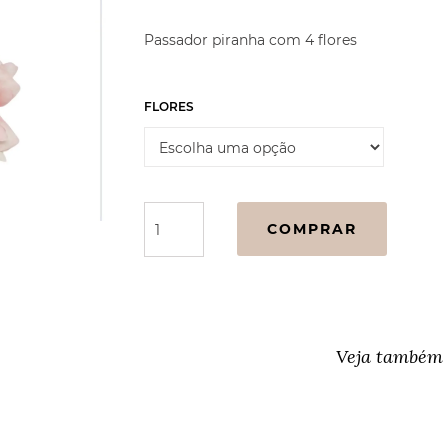
Passador piranha com 4 flores
FLORES
Passador
COMPRAR
(piranha)
4
flores
quantidade
Veja também