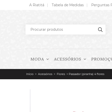
A Riatitá
Tabela de Medidas
Perguntas 
MODA
ACESSÓRIOS
PROMOÇ
Início
>
Acessórios
>
Flores
> Passador (piranha) 4 flores