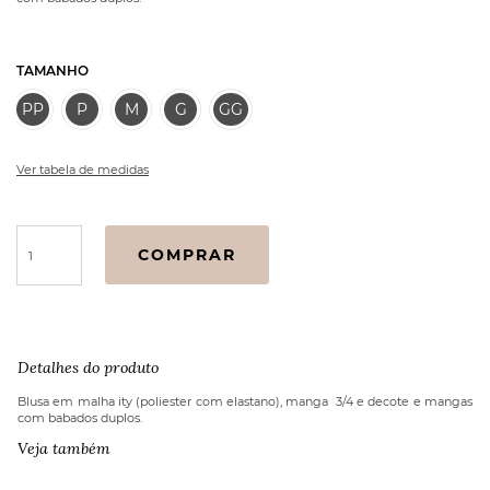
TAMANHO
PP
P
M
G
GG
Ver tabela de medidas
Blusa
COMPRAR
Flamenca
Bromélia
Manga
3/4
Babados
Detalhes do produto
Branca
quantidade
Blusa em malha ity (poliester com elastano), manga 3/4 e decote e mangas
com babados duplos.
Veja também