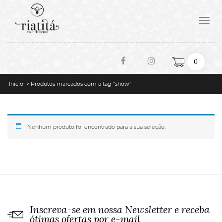
Toggle
naviga
0
Início
> Produtos marcados com a tag “show”
Nenhum produto foi encontrado para a sua seleção.
Inscreva-se em nossa Newsletter e receba
ótimas ofertas por e-mail