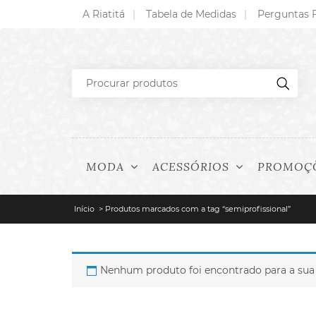
A Riatitá
Tabela de Medidas
Perguntas 
MODA
ACESSÓRIOS
PROMOÇ
Início
> Produtos marcados com a tag “semiprofissional”
Nenhum produto foi encontrado para a sua 