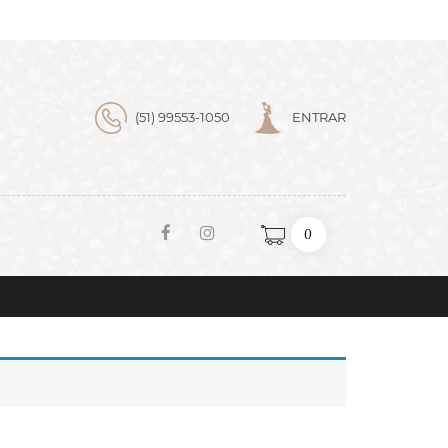
(51) 99553-1050
ENTRAR
0